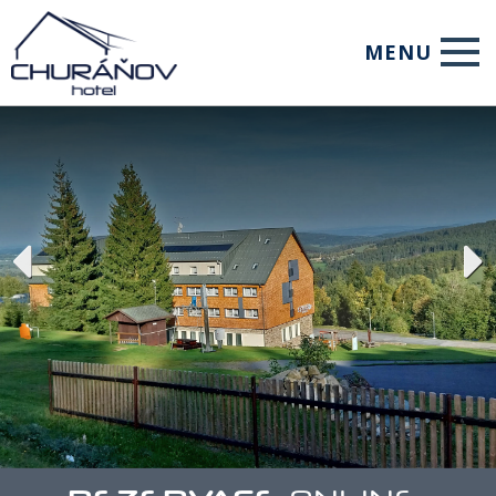
MENU
Úvod
Ubytování
Restaurace
Služby
Pro firmy
Foto
Rezervace
WebCam
Kontakt