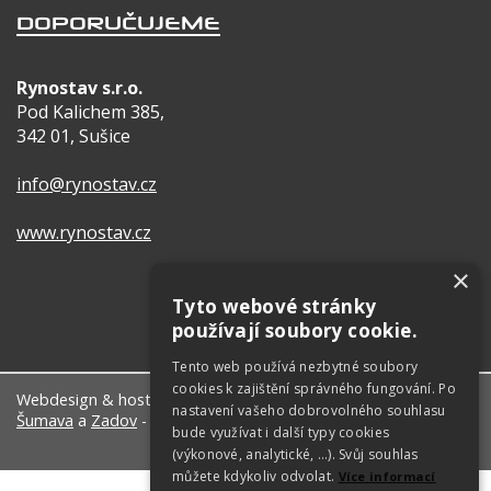
DOPORUČUJEME
Rynostav s.r.o.
Pod Kalichem 385,
342 01, Sušice
info@rynostav.cz
www.rynostav.cz
×
Tyto webové stránky
používají soubory cookie.
Tento web používá nezbytné soubory
cookies k zajištění správného fungování. Po
Webdesign & hosting:
ŠumavaNet.CZ
nastavení vašeho dobrovolného souhlasu
Šumava
a
Zadov
- turistické informace, tipy na výlety, ...
bude využívat i další typy cookies
(výkonové, analytické, …). Svůj souhlas
můžete kdykoliv odvolat.
Více informací