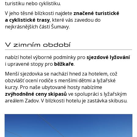
turistiku nebo cyklistiku.
V jeho těsné blízkosti najdete
značené turistické
a cyklistické trasy
, které vás zavedou do
nejkrásnějších částí Šumavy.
V zimním období
nabízí hotel výborné podmínky pro
sjezdové lyžování
i upravené stopy pro
běžkaře
.
Menší sjezdovka se nachází hned za hotelem, což
obzvlášť ocení rodiče s menšími dětmi a lyžařské
kurzy. Pro naše ubytované hosty nabízíme
zvýhodněné ceny skipasů
ve spolupráci s lyžařským
areálem Zadov. V blízkosti hotelu je zastávka skibusu.