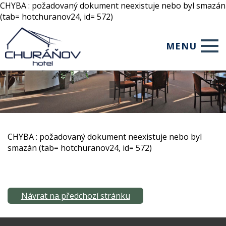
CHYBA : požadovaný dokument neexistuje nebo byl smazán
(tab= hotchuranov24, id= 572)
MENU
Úvod
Ubytování
Restaurace
CHYBA : požadovaný dokument neexistuje nebo byl
Služby
smazán (tab= hotchuranov24, id= 572)
Pro firmy
Foto
Návrat na předchozí stránku
Rezervace
WebCam