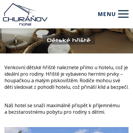
MENU
Úvod
Dětské hřiště
Ubytování
Restaurace
Venkovní dětské hřiště naleznete přímo u hotelu, což je
Služby
ideální pro rodiny. Hřiště je vybaveno herními prvky –
houpačkou a malým pískovištěm. Rodiče mohou své
Pro firmy
děti sledovat z pohodlí hotelu, což přináší klid a bezpečí.
Foto
Náš hotel se snaží maximálně přispět k příjemnému
Rezervace
a bezstarostnému pobytu pro rodiny s dětmi.
WebCam
Kontakt